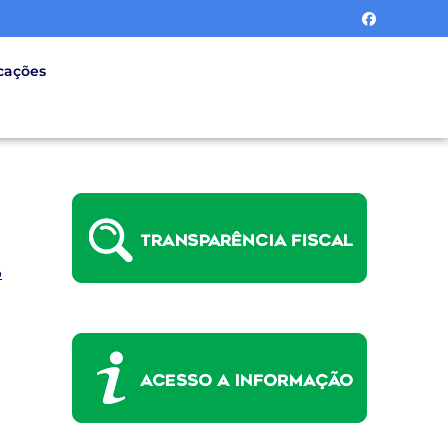
cações
o