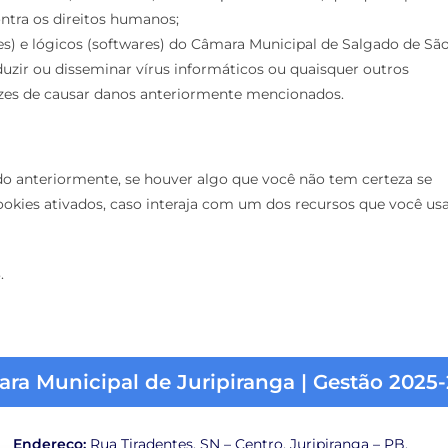
ontra os direitos humanos;
es) e lógicos (softwares) do Câmara Municipal de Salgado de Sã
oduzir ou disseminar vírus informáticos ou quaisquer outros
zes de causar danos anteriormente mencionados.
o anteriormente, se houver algo que você não tem certeza se
ookies ativados, caso interaja com um dos recursos que você us
.
ra Municipal de Juripiranga | Gestão 2025
Endereço:
Rua Tiradentes, SN – Centro, Juripiranga – PB,