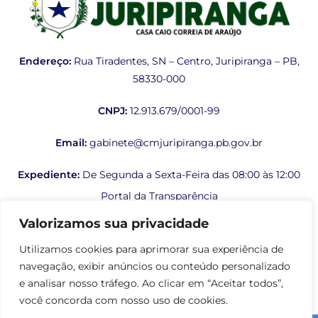
Endereço:
Rua Tiradentes, SN – Centro, Juripiranga – PB,
58330-000
CNPJ:
12.913.679/0001-99
Email:
gabinete@cmjuripiranga.pb.gov.br
Expediente:
De Segunda a Sexta-Feira das 08:00 às 12:00
Portal da Transparência
Valorizamos sua privacidade
Folha de Pagamento
Utilizamos cookies para aprimorar sua experiência de
Contra Cheque Online
navegação, exibir anúncios ou conteúdo personalizado
e analisar nosso tráfego. Ao clicar em “Aceitar todos”,
E-SIC - Serviço Eletrônico de Informações ao Cidadão
você concorda com nosso uso de cookies.