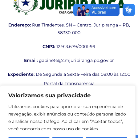
Endereço:
Rua Tiradentes, SN – Centro, Juripiranga – PB,
58330-000
CNPJ:
12.913.679/0001-99
Email:
gabinete@cmjuripiranga.pb.gov.br
Expediente:
De Segunda a Sexta-Feira das 08:00 às 12:00
Portal da Transparência
Valorizamos sua privacidade
Folha de Pagamento
Utilizamos cookies para aprimorar sua experiência de
Contra Cheque Online
navegação, exibir anúncios ou conteúdo personalizado
e analisar nosso tráfego. Ao clicar em “Aceitar todos”,
E-SIC - Serviço Eletrônico de Informações ao Cidadão
você concorda com nosso uso de cookies.